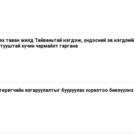
эх таван жилд Тайваньтай нэгдэж, үндэсний эв нэгдлий
тууштай хүчин чармайлт гаргана
төрөгчийн ялгаруулалтыг бууруулах зорилтоо биелүүлнэ