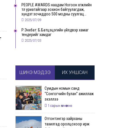
PEOPLE AWARDS наадам Ногоон хөгжлийн
төлөө уриатайгаар зохион байгуулагдаж,
хүндэт зочиддоо 500 модны суулгац
бэлэглэлээ
2025/07/09
Р.Энхбат: Б.Батцэцэгийн үйлдвэр хамаг
тендерийг хамдаг
г
2025/07/03
ШИНЭ МЭДЭЭ
ИХ УНШСАН
Сумдын номын санд
“Сонгогчийн булан” ажиллаж
эхэллээ
1 сарын өмнөөмнө
Отгонтэнгэр хайрханы
тахилгад оролцохоор ирж