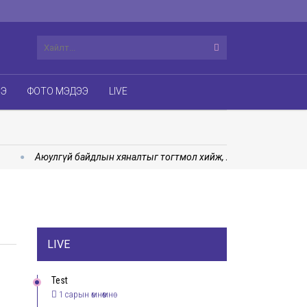
ЭЭ
ФОТО МЭДЭЭ
LIVE
Аюулгүй байдлын хяналтыг тогтмол хийж, холбогдох арга хэмж
LIVE
Test
1 сарын өмнөөмнө