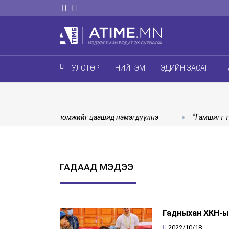
УЛСТӨР
НИЙГЭМ
ЭДИЙН ЗАСАГ
Г
ад сургалтын боломжийг цаашид нэмэгдүүлнэ
“Гамшигт тэс
ГАДААД МЭДЭЭ
Гадныхан ХКН-ы
2022/10/18