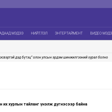
АДААД МЭДЭЭ
НИЙТЛЭЛ
ЭНТЕРТАЙМЕНТ
ВИДЕО МЭД
вэртэй дэд бүтэц” олон улсын эрдэм шинжилгээний хурал болно
н их хурлын тайланг үнэлж дүгнэсээр байна