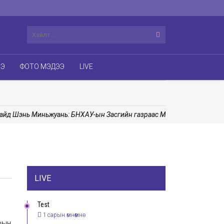
ЭЭ
ФОТО МЭДЭЭ
LIVE
д Шэнь Миньжуань: БНХАУ-ын Засгийн газраас Монгол Улсад сургал
LIVE
Test
1 сарын өмнөөмнө
рын