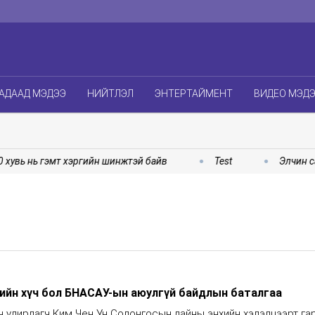
АДААД МЭДЭЭ
НИЙТЛЭЛ
ЭНТЕРТАЙМЕНТ
ВИДЕО МЭД
увь нь гэмт хэргийн шинжтэй байв
Test
Элчин сай
мийн хүч бол БНАСАУ-ын аюулгүй байдлын баталгаа
 удирдагч Ким Чен Ун Солонгосын дайны энхийн хэлэлцээрт га