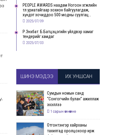
PEOPLE AWARDS наадам Ногоон хөгжлийн
ээ
төлөө уриатайгаар зохион байгуулагдаж,
хүндэт зочиддоо 500 модны суулгац
бэлэглэлээ
2025/07/09
Р.Энхбат: Б.Батцэцэгийн үйлдвэр хамаг
тендерийг хамдаг
2025/07/03
вт
ШИНЭ МЭДЭЭ
ИХ УНШСАН
Сумдын номын санд
“Сонгогчийн булан” ажиллаж
У-
эхэллээ
1 сарын өмнөөмнө
Отгонтэнгэр хайрханы
тахилгад оролцохоор ирж