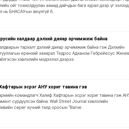
лийн ойг тохиолдуулан ахмад дайчдын бага хурал дээр үг хэлэхд
л нь БНАСАУ-ын аюулгүй б...
русийн халдвар дэлхий даяар эрчимжиж байна
алдварын тархалт дэлхий даяар эрчимжиж байна гэж Дэлхийн
йгууллагын ерөнхий захирал Тедрос Адханом Гебрейесус Жене
ийлгэсэн хэвлэлийн мэдээлэл дээрээ...
Хафтарын эсрэг АНУ хориг тавина гэв
армийн командлагч Халиф Хафтарын эсрэг хориг тавина гэж АН
мент сүрдүүлсэн байна. Wall Street Journal хэвлэлийн
ивийн сөрөг хүчний талд оросын “Вагне...