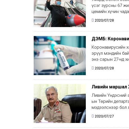
үсэг зурсны 67 жи
цөмийн хүчин чада
2020/07/28
ДЭМБ: Коронави
Коронавирусийн х
эрүүл мэндийн ба
энэ сарын 27-нд х
2020/07/28
Ливийн маршал 
Ливийн Үндэсний 
ын Төрийн департа
мэдээлснээр бол л
2020/07/27