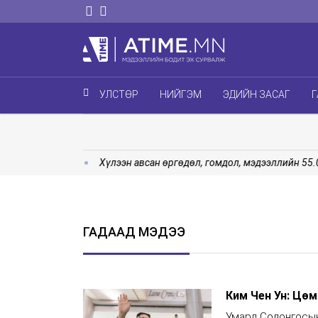
УЛСТӨР
НИЙГЭМ
ЭДИЙН ЗАСАГ
Г
 эхэллээ
Хүлээн авсан өргөдөл, гомдол, мэдээллийн 55.0 х
ГАДААД МЭДЭЭ
Ким Чен Ун: Цө
Умард Солонгосын