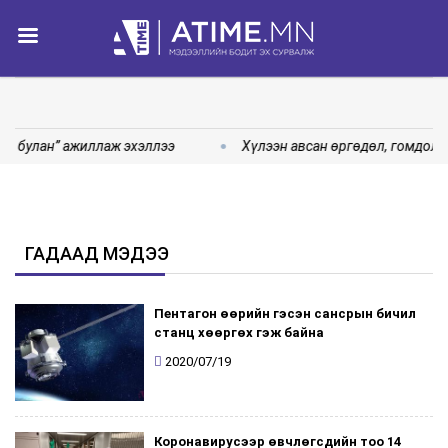
н булан” ажиллаж эхэллээ
Хүлээн авсан өргөдөл, гомдол, 
ГАДААД МЭДЭЭ
Пентагон өөрийн гэсэн сансрын бичил
станц хөөргөх гэж байна
2020/07/19
Коронавирусээр өвчлөгсдийн тоо 14