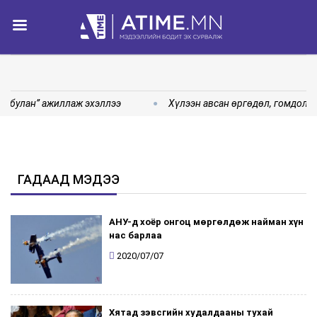
н булан” ажиллаж эхэллээ
Хүлээн авсан өргөдөл, гомдол, 
ГАДААД МЭДЭЭ
АНУ-д хоёр онгоц мөргөлдөж найман хүн
нас барлаа
2020/07/07
Хятад зэвсгийн худалдааны тухай