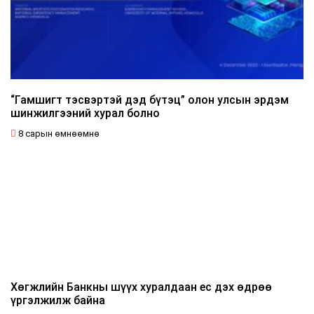
“Гамшигт тэсвэртэй дэд бүтэц” олон улсын эрдэм
шинжилгээний хурал болно
8 сарын өмнөөмнө
Хөгжлийн Банкны шүүх хуралдаан ес дэх өдрөө
үргэлжилж байна