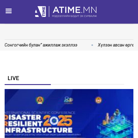
 “Сонгогчийн булан” ажиллаж эхэллээ
Хүлээн авсан өргөдө
LIVE