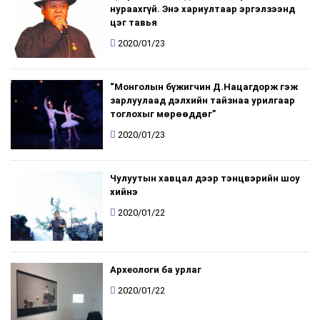
нураахгүй. Энэ хариултаар эргэлзээнд
цэг тавья
2020/01/23
“Монголын бүжигчин Д.Нацагдорж гэж
зарлуулаад дэлхийн тайзнаа урилгаар
тоглохыг мөрөөддөг”
2020/01/23
Чулуутын хавцал дээр тэнцвэрийн шоу
хийнэ
2020/01/22
Археологи ба урлаг
2020/01/22