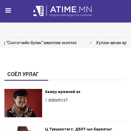
д “Сонгогчийн булан” ажиллаж эхэллээ
Хүлээн авсан өргө
СОЁЛ УРЛАГ
Хажуу өрөөний ах
2020/01/27
Ц.Түвшинтөгс: ДБЭТ-ын барилгыг