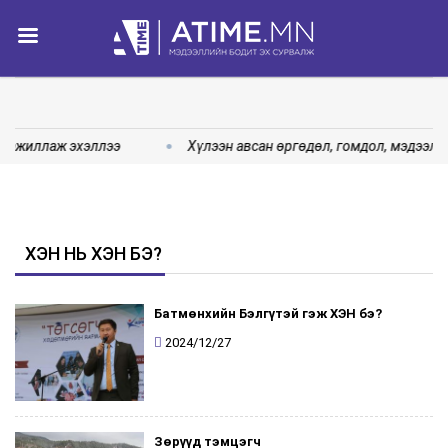
” ажиллаж эхэллээ
Хүлээн авсан өргөдөл, гомдол, мэдээлли
ХЭН НЬ ХЭН БЭ?
Батмөнхийн Бэлгүтэй гэж ХЭН бэ?
2024/12/27
Зөрүүд тэмцэгч