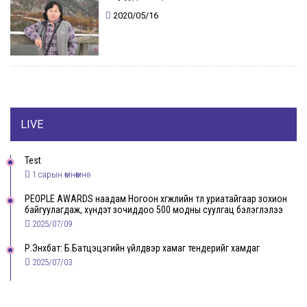
2020/05/16
LIVE
Test
1 сарын өмнөөмнө
PEOPLE AWARDS наадам Ногоон хөгжлийн төлөө уриатайгаар зохион
байгуулагдаж, хүндэт зочиддоо 500 модны суулгац бэлэглэлээ
2025/07/09
Р.Энхбат: Б.Батцэцэгийн үйлдвэр хамаг тендерийг хамдаг
2025/07/03