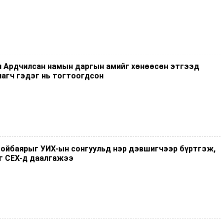
н Ардчилсан намын даргын амийг хөнөөсөн этгээд
лагч гэдэг нь тогтоогдсон
ойбаярыг УИХ-ын сонгуульд нэр дэвшигчээр бүртгэж,
г СЕХ-д даалгажээ