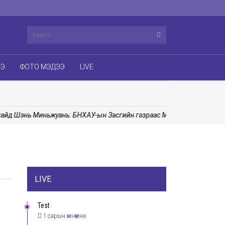
ЭЭ
ФОТО МЭДЭЭ
LIVE
д Шэнь Миньжуань: БНХАУ-ын Засгийн газраас Монгол Улсад сурга
LIVE
Test
1 сарын өмнөөмнө