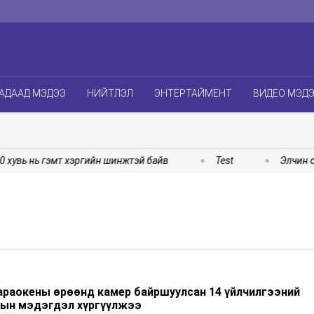
АДААД МЭДЭЭ
НИЙТЛЭЛ
ЭНТЕРТАЙМЕНТ
ВИДЕО МЭД
увь нь гэмт хэргийн шинжтэй байв
Test
Элчин сай
караокены өрөөнд камер байршуулсан 14 үйлчилгээний
рын мэдэгдэл хүргүүлжээ