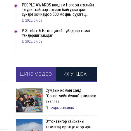
PEOPLE AWARDS наадам Ногоон хөгжлийн
төлөө уриатайгаар зохион байгуулагдаж,
хүндэт зочиддоо 500 модны суулгац
бэлэглэлээ
2025/07/09
Р.Энхбат: Б.Батцэцэгийн үйлдвэр хамаг
тендерийг хамдаг
2025/07/03
ШИНЭ МЭДЭЭ
ИХ УНШСАН
Сумдын номын санд
“Сонгогчийн булан” ажиллаж
эхэллээ
1 сарын өмнөөмнө
Отгонтэнгэр хайрханы
тахилгад оролцохоор ирж