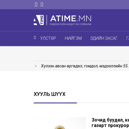
УЛСТӨР
НИЙГЭМ
ЭДИЙН ЗАСАГ
Г
 эхэллээ
Хүлээн авсан өргөдөл, гомдол, мэдээллийн 55.0 х
ХУУЛЬ ШҮҮХ
Зочид буудал, 
газарт прокуро