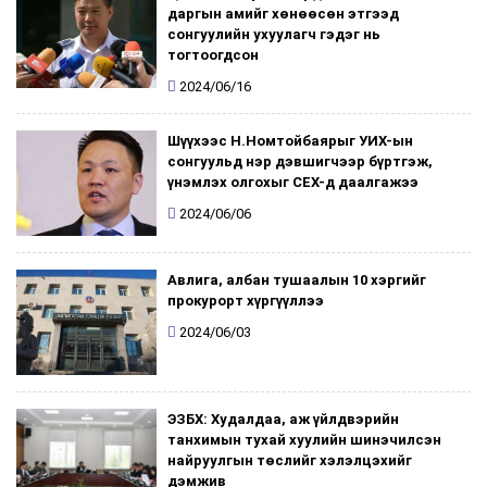
даргын амийг хөнөөсөн этгээд
сонгуулийн ухуулагч гэдэг нь
тогтоогдсон
2024/06/16
Шүүхээс Н.Номтойбаярыг УИХ-ын
сонгуульд нэр дэвшигчээр бүртгэж,
үнэмлэх олгохыг СЕХ-д даалгажээ
2024/06/06
Авлига, албан тушаалын 10 хэргийг
прокурорт хүргүүллээ
2024/06/03
ЭЗБХ: Худалдаа, аж үйлдвэрийн
танхимын тухай хуулийн шинэчилсэн
найруулгын төслийг хэлэлцэхийг
дэмжив