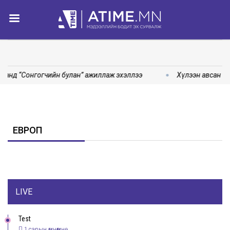
анд “Сонгогчийн булан” ажиллаж эхэллээ
Хүлээн авсан өр
ЕВРОП
LIVE
Test
1 сарын өмнөөмнө