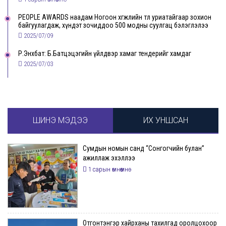
PEOPLE AWARDS наадам Ногоон хөгжлийн төлөө уриатайгаар зохион
байгуулагдаж, хүндэт зочиддоо 500 модны суулгац бэлэглэлээ
2025/07/09
Р.Энхбат: Б.Батцэцэгийн үйлдвэр хамаг тендерийг хамдаг
2025/07/03
ШИНЭ МЭДЭЭ
ИХ УНШСАН
Сумдын номын санд “Сонгогчийн булан”
ажиллаж эхэллээ
1 сарын өмнөөмнө
Отгонтэнгэр хайрханы тахилгад оролцохоор