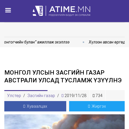
Сонгогчийн булан” ажиллаж эхэллээ
Хүлээн авсан өргөдөл
МОНГОЛ УЛСЫН ЗАСГИЙН ГАЗАР
АВСТРАЛИ УЛСАД ТУСЛАМЖ ҮЗҮҮЛНЭ
Улстөр
/
Засгийн газар
/
2019/11/28
734
Хуваалцах
Жиргэх