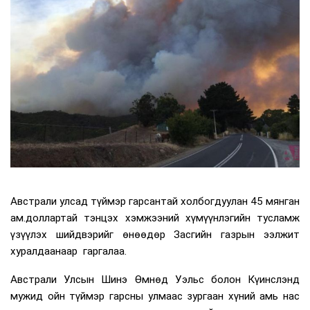
Австрали улсад түймэр гарсантай холбогдуулан 45 мянган
ам.доллартай тэнцэх хэмжээний хүмүүнлэгийн тусламж
үзүүлэх шийдвэрийг өнөөдөр Засгийн газрын ээлжит
хуралдаанаар гаргалаа.
Австрали Улсын Шинэ Өмнөд Уэльс болон Күинслэнд
мужид ойн түймэр гарсны улмаас зургаан хүний амь нас