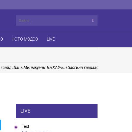
ЭЭ
ФОТО МЭДЭЭ
LIVE
йд Шэнь Миньжуань: БНХАУ-ын Засгийн газраас Монгол Улсад сурга
LIVE
Test