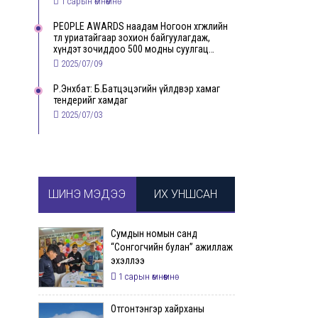
1 сарын өмнөөмнө
PEOPLE AWARDS наадам Ногоон хөгжлийн
төлөө уриатайгаар зохион байгуулагдаж,
хүндэт зочиддоо 500 модны суулгац
бэлэглэлээ
2025/07/09
Р.Энхбат: Б.Батцэцэгийн үйлдвэр хамаг
тендерийг хамдаг
2025/07/03
ШИНЭ МЭДЭЭ
ИХ УНШСАН
Сумдын номын санд
“Сонгогчийн булан” ажиллаж
эхэллээ
1 сарын өмнөөмнө
Отгонтэнгэр хайрханы