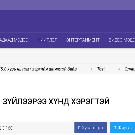
АДААД МЭДЭЭ
НИЙТЛЭЛ
ЭНТЕРТАЙМЕНТ
ВИДЕО МЭД
хувь нь гэмт хэргийн шинжтэй байв
Test
Элчин са
Н ЗҮЙЛЭЭРЭЭ ХҮНД ХЭРЭГТЭЙ
Хуваалцах
Жиргэх
3,160