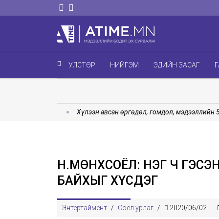
УЛСТӨР
НИЙГЭМ
ЭДИЙН ЗАСАГ
Г
ж эхэллээ
Хүлээн авсан өргөдөл, гомдол, мэдээллийн 55.0 
Н.МӨНХСОЁЛ: НЭГ Ч ГЭСЭ
БАЙХЫГ ХҮСДЭГ
Энтертаймент
/
Соёл урлаг
/
2020/06/02