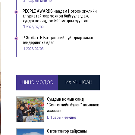
1 сарын өмнөөмнө
PEOPLE AWARDS наадам Ногоон хөгжлийн
төлөө уриатайгаар зохион байгуулагдаж,
хүндэт зочиддоо 500 модны суулгац
бэлэглэлээ
2025/07/09
Р.Энхбат: Б.Батцэцэгийн үйлдвэр хамаг
тендерийг хамдаг
2025/07/03
ШИНЭ МЭДЭЭ
ИХ УНШСАН
Сумдын номын санд
“Сонгогчийн булан” ажиллаж
эхэллээ
1 сарын өмнөөмнө
Отгонтэнгэр хайрханы