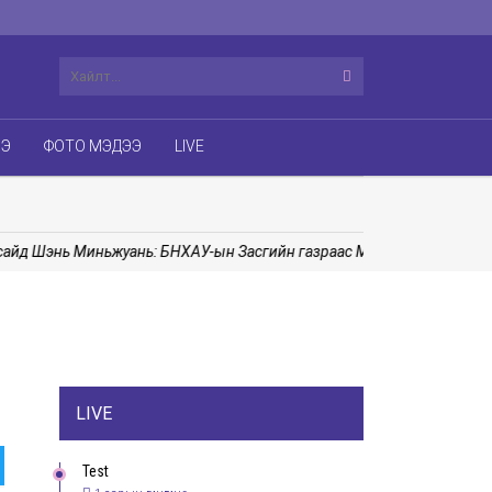
ЭЭ
ФОТО МЭДЭЭ
LIVE
 Шэнь Миньжуань: БНХАУ-ын Засгийн газраас Монгол Улсад сургалт
LIVE
Test