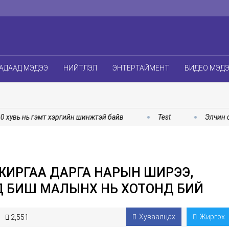
АДААД МЭДЭЭ
НИЙТЛЭЛ
ЭНТЕРТАЙМЕНТ
ВИДЕО МЭД
вь нь гэмт хэргийн шинжтэй байв
Test
Элчин сайд
ИРГАА ДАРГА НАРЫН ШИРЭЭ,
 БИШ МАЛЫНХ НЬ ХОТОНД БИЙ
Хуваалцах
Жиргэх
2,551