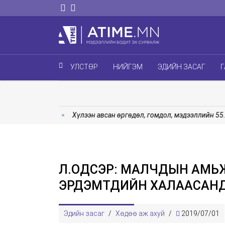
УЛСТӨР
НИЙГЭМ
ЭДИЙН ЗАСАГ
Г
эхэллээ
Хүлээн авсан өргөдөл, гомдол, мэдээллийн 55.0 ху
Л.ОДСЭР: МАЛЧДЫН АМЬЖ
ЭРДЭМТДИЙН ХАЛААСАНД
Эдийн засаг
/
Хөдөө аж ахуй
/
2019/07/01