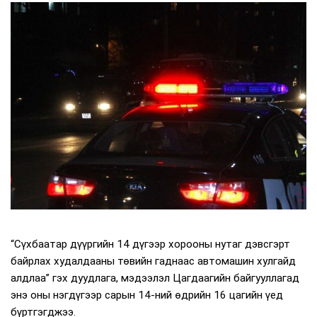
“Сүхбаатар дүүргийн 14 дүгээр хорооны нутаг дэвсгэрт
байрлах худалдааны төвийн гаднаас автомашин хулгайд
алдлаа” гэх дуудлага, мэдээлэл Цагдаагийн байгууллагад
энэ оны нэгдүгээр сарын 14-ний өдрийн 16 цагийн үед
бүртгэгджээ.