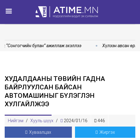
д “Сонгогчийн булан” ажиллаж эхэллээ
Хүлээн авсан өргөд
ХУДАЛДААНЫ ТӨВИЙН ГАДНА
БАЙРЛУУЛСАН БАЙСАН
АВТОМАШИНЫГ БҮЛЭГЛЭН
ХУЛГАЙЛЖЭЭ
Нийгэм
/
Хууль шүүх
/
2024/01/16
446
Хуваалцах
Жиргэх