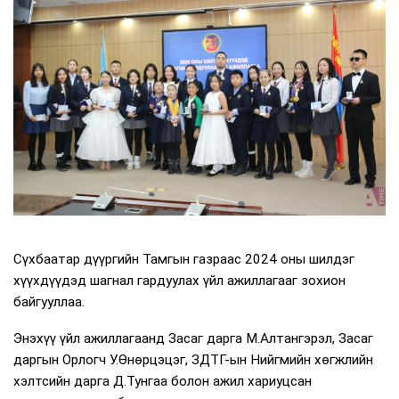
Сүхбаатар дүүргийн Тамгын газраас 2024 оны шилдэг
хүүхдүүдэд шагнал гардуулах үйл ажиллагааг зохион
байгууллаа.
Энэхүү үйл ажиллагаанд Засаг дарга М.Алтангэрэл, Засаг
даргын Орлогч У.Өнөрцэцэг, ЗДТГ-ын Нийгмийн хөгжлийн
хэлтсийн дарга Д.Тунгаа болон ажил хариуцсан