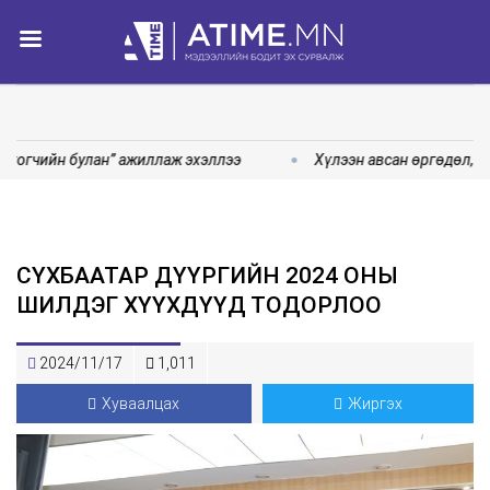
гогчийн булан” ажиллаж эхэллээ
Хүлээн авсан өргөдөл, г
СҮХБААТАР ДҮҮРГИЙН 2024 ОНЫ
ШИЛДЭГ ХҮҮХДҮҮД ТОДОРЛОО
2024/11/17
1,011
Хуваалцах
Жиргэх