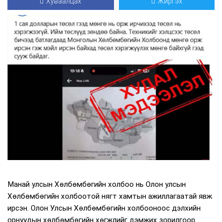
Хуваалцах
Жиргэх
Манай улсын Хөлбөмбөгийн холбоо нь Олон улсын
Хөлбөмбөгийн холбоотой нягт хамтын ажиллагаатай явж
ирсэн. Олон Улсын Хөлбөмбөгийн холбооноос дэлхийн
орнуудын хөлбөмбөгийн хөгжлийг дэмжих зорилгоор