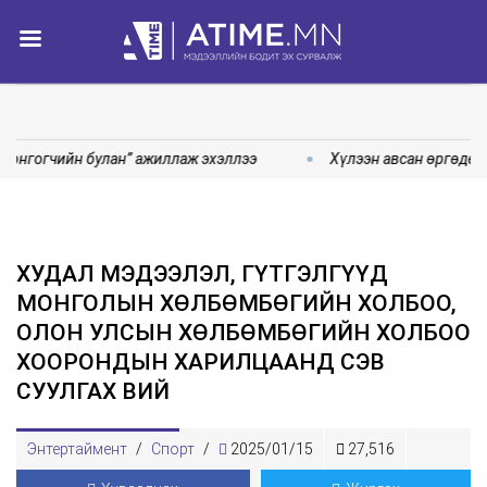
Сонгогчийн булан” ажиллаж эхэллээ
Хүлээн авсан өргөдөл,
ХУДАЛ МЭДЭЭЛЭЛ, ГҮТГЭЛГҮҮД
МОНГОЛЫН ХӨЛБӨМБӨГИЙН ХОЛБОО,
ОЛОН УЛСЫН ХӨЛБӨМБӨГИЙН ХОЛБОО
ХООРОНДЫН ХАРИЛЦААНД СЭВ
СУУЛГАХ ВИЙ
Энтертаймент
/
Спорт
/
2025/01/15
27,516