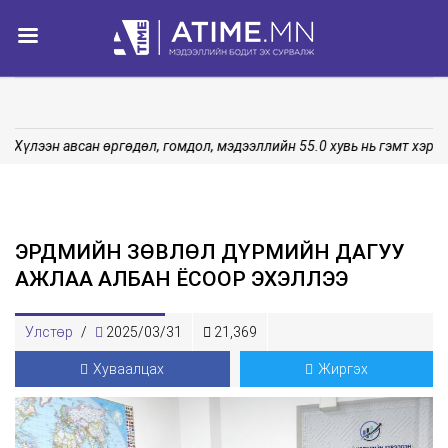
Хүлээн авсан өргөдөл, гомдол, мэдээллийн 55.0 хувь нь гэмт хэрг
ЭРДМИЙН ЗӨВЛӨЛ ДҮРМИЙН ДАГУУ
АЖЛАА АЛБАН ЁСООР ЭХЭЛЛЭЭ
Улстөр
/
2025/03/31
21,369
Хуваалцах
Жиргэх