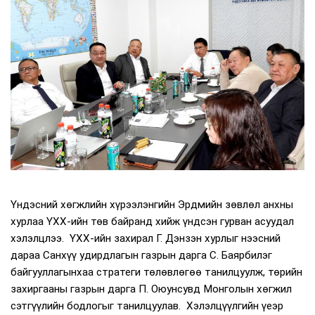
Үндэсний хөгжлийн хүрээлэнгийн Эрдмийн зөвлөл анхны
хурлаа ҮХХ-ийн төв байранд хийж үндсэн гурван асуудал
хэлэлцлээ. ҮХХ-ийн захирал Г. Дэнзэн хурлыг нээсний
дараа Санхүү удирдлагын газрын дарга С. Баярбилэг
байгууллагынхаа стратеги төлөвлөгөө танилцуулж, төрийн
захиргааны газрын дарга П. Оюунсувд Монголын хөгжил
сэтгүүлийн бодлогыг танилцуулав. Хэлэлцүүлгийн үеэр