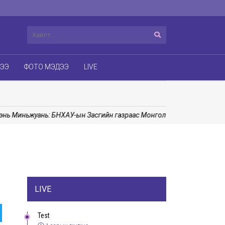
ДЭЭ
ФОТО МЭДЭЭ
LIVE
иньжуань: БНХАУ-ын Засгийн газраас Монгол Улсад сургалтын бол
LIVE
Test