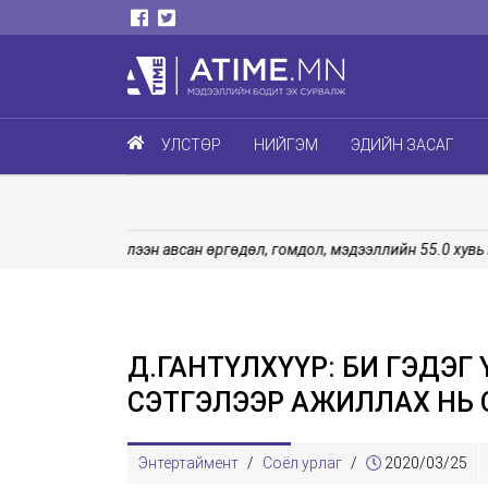
УЛСТӨР
НИЙГЭМ
ЭДИЙН ЗАСАГ
Хүлээн авсан өргөдөл, гомдол, мэдээллийн 55.0 хувь нь г
Д.ГАНТҮЛХҮҮР: БИ ГЭДЭГ
СЭТГЭЛЭЭР АЖИЛЛАХ НЬ
Энтертаймент
/
Соёл урлаг
/
2020/03/25