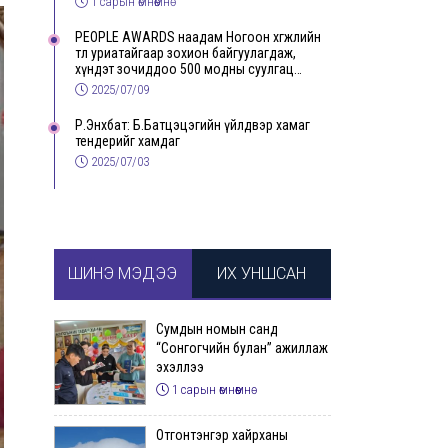
1 сарын өмнөөмнө
PEOPLE AWARDS наадам Ногоон хөгжлийн
төлөө уриатайгаар зохион байгуулагдаж,
хүндэт зочиддоо 500 модны суулгац
бэлэглэлээ
2025/07/09
Р.Энхбат: Б.Батцэцэгийн үйлдвэр хамаг
тендерийг хамдаг
2025/07/03
ШИНЭ МЭДЭЭ
ИХ УНШСАН
Сумдын номын санд
“Сонгогчийн булан” ажиллаж
эхэллээ
1 сарын өмнөөмнө
Отгонтэнгэр хайрханы