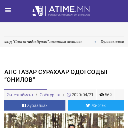
санд “Сонгогчийн булан” ажиллаж эхэллээ
Хүлээн авсан ө
АЛС ГАЗАР СУРАХААР ОДОГСОДЫГ
“ОНИЛОВ”
Энтертаймент
/
Соёл урлаг
/
2020/04/21
569
Хуваалцах
Жиргэх