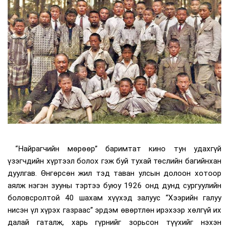
“Найрагчийн мөрөөр” баримтат кино тун удахгүй
үзэгчдийн хүртээл болох гэж буй тухай төслийн багийнхан
дуулгав. Өнгөрсөн жил тэд таван улсын долоон хотоор
аялж нэгэн зууны тэртээ буюу 1926 онд дунд сургуулийн
боловсролтой 40 шахам хүүхэд залуус “Хээрийн галуу
нисэн үл хүрэх газраас” эрдэм өвөртлөн ирэхээр хөлгүй их
далай гаталж, харь гүрнийг зорьсон түүхийг нэхэн