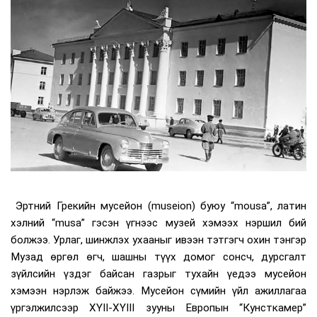
Эртний Грекийн мусейон (museion) буюу “mousa”, латин
хэлний “musa” гэсэн үгнээс музей хэмээх нэршил бий
болжээ. Урлаг, шинжлэх ухааныг ивээн тэтгэгч охин тэнгэр
Музад өргөл өгч, шашны түүх домог сонсч, дурсгалт
зүйлсийн үздэг байсан газрыг тухайн үедээ мусейон
хэмээн нэрлэж байжээ. Мусейон сүмийн үйл ажиллагаа
үргэлжилсээр XYII-XYIII зууны Европын “Кунсткамер”