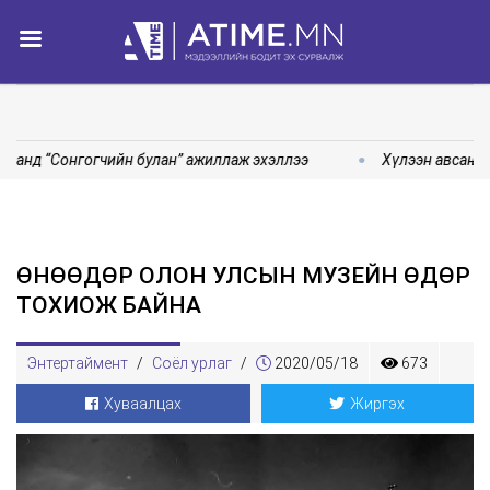
санд “Сонгогчийн булан” ажиллаж эхэллээ
Хүлээн авсан ө
ӨНӨӨДӨР ОЛОН УЛСЫН МУЗЕЙН ӨДӨР
ТОХИОЖ БАЙНА
Энтертаймент
/
Соёл урлаг
/
2020/05/18
673
Хуваалцах
Жиргэх