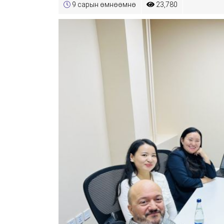
9 сарын өмнөөмнө
23,780