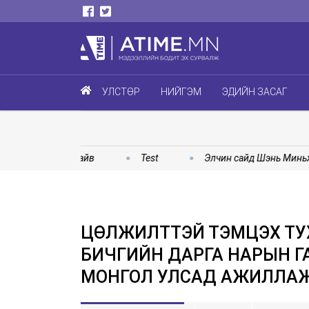
УЛСТӨР
НИЙГЭМ
ЭДИЙН ЗАСАГ
гийн шинжтэй байв
Test
Элчин сайд Шэнь Миньжуан
ЦӨЛЖИЛТТЭЙ ТЭМЦЭХ ТУ
БИЧГИЙН ДАРГА НАРЫН Г
МОНГОЛ УЛСАД АЖИЛЛА