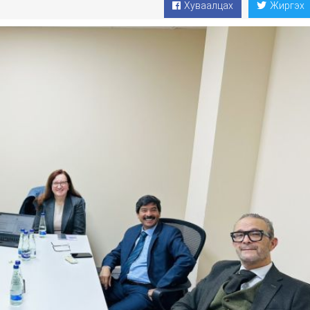
Хуваалцах
Жиргэх