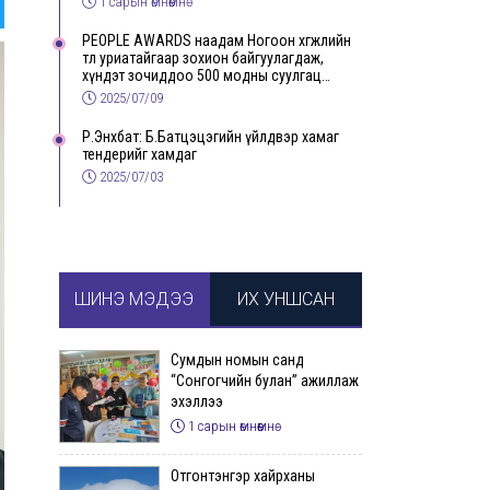
1 сарын өмнөөмнө
PEOPLE AWARDS наадам Ногоон хөгжлийн
төлөө уриатайгаар зохион байгуулагдаж,
хүндэт зочиддоо 500 модны суулгац
бэлэглэлээ
2025/07/09
Р.Энхбат: Б.Батцэцэгийн үйлдвэр хамаг
тендерийг хамдаг
2025/07/03
ШИНЭ МЭДЭЭ
ИХ УНШСАН
Сумдын номын санд
“Сонгогчийн булан” ажиллаж
эхэллээ
1 сарын өмнөөмнө
Отгонтэнгэр хайрханы