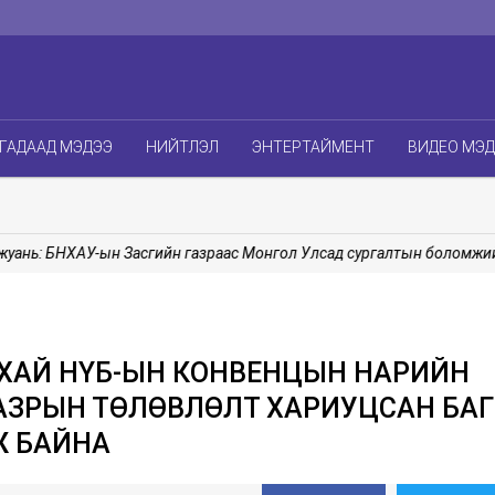
ГАДААД МЭДЭЭ
НИЙТЛЭЛ
ЭНТЕРТАЙМЕНТ
ВИДЕО МЭ
ь: БНХАУ-ын Засгийн газраас Монгол Улсад сургалтын боломжийг ц
ХАЙ НҮБ-ЫН КОНВЕНЦЫН НАРИЙН
АЗРЫН ТӨЛӨВЛӨЛТ ХАРИУЦСАН БАГ
Ж БАЙНА