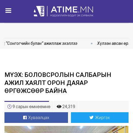
д “Сонгогчийн булан” ажиллаж эхэллээ
Хүлээн авсан өргөд
МҮЭХ: БОЛОВСРОЛЫН САЛБАРЫН
АЖИЛ ХАЯЛТ ОРОН ДАЯАР
ӨРГӨЖСӨӨР БАЙНА
9 сарын өмнөөмнө
24,319
Хуваалцах
Жиргэх