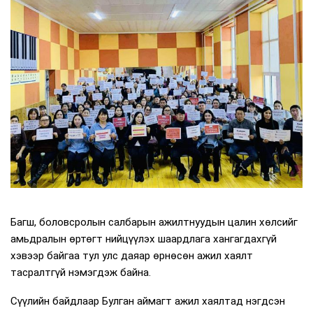
Багш, боловсролын салбарын ажилтнуудын цалин хөлсийг
амьдралын өртөгт нийцүүлэх шаардлага хангагдахгүй
хэвээр байгаа тул улс даяар өрнөсөн ажил хаялт
тасралтгүй нэмэгдэж байна.
Сүүлийн байдлаар Булган аймагт ажил хаялтад нэгдсэн