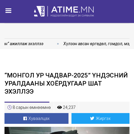
лан” ажиллаж эхэллээ
Хүлээн авсан өргөдөл, гомдол, мэдэ
“МОНГОЛ УР ЧАДВАР-2025” ҮНДЭСНИЙ
УРАЛДААНЫ ХОЁРДУГААР ШАТ
ЭХЭЛЛЭЭ
8 сарын өмнөөмнө
24,237
Хуваалцах
Жиргэх