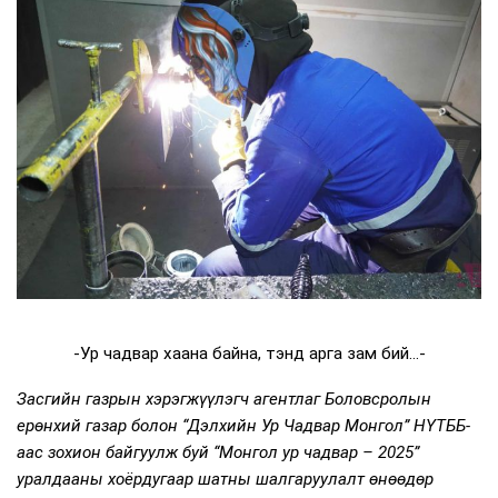
-Ур чадвар хаана байна, тэнд арга зам бий...-
Засгийн газрын хэрэгжүүлэгч агентлаг Боловсролын
ерөнхий газар болон “Дэлхийн Ур Чадвар Монгол” НҮТББ-
аас зохион байгуулж буй “Монгол ур чадвар – 2025”
уралдааны хоёрдугаар шатны шалгаруулалт өнөөдөр