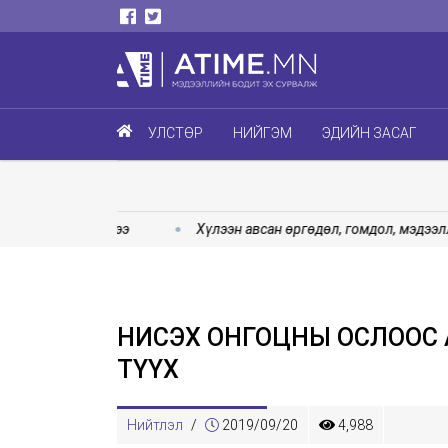
УЛСТӨР
НИЙГЭМ
ЭДИЙН ЗАСАГ
ажиллаж эхэллээ
Хүлээн авсан өргөдөл, гомдол, мэдээллийн
НИСЭХ ОНГОЦНЫ ОСЛООС
ТҮҮХ
Нийтлэл
/
2019/09/20
4,988