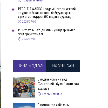
1 сарын өмнөөмнө
PEOPLE AWARDS наадам Ногоон хөгжлийн
төлөө уриатайгаар зохион байгуулагдаж,
хүндэт зочиддоо 500 модны суулгац
бэлэглэлээ
2025/07/09
Р.Энхбат: Б.Батцэцэгийн үйлдвэр хамаг
тендерийг хамдаг
2025/07/03
ШИНЭ МЭДЭЭ
ИХ УНШСАН
Сумдын номын санд
“Сонгогчийн булан” ажиллаж
эхэллээ
1 сарын өмнөөмнө
Отгонтэнгэр хайрханы