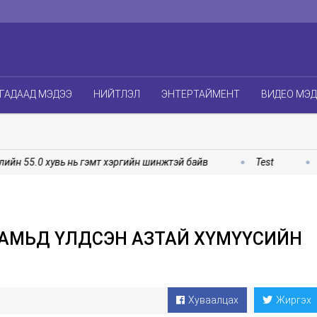
ГАДААД МЭДЭЭ
НИЙТЛЭЛ
ЭНТЕРТАЙМЕНТ
ВИДЕО МЭ
 55.0 хувь нь гэмт хэргийн шинжтэй байв
Test
Элч
 АМЬД ҮЛДСЭН АЗТАЙ ХҮМҮҮСИЙН
Хуваалцах
Жиргэх