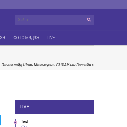
ДЭЭ
ФОТО МЭДЭЭ
LIVE
ин сайд Шэнь Миньжуань: БНХАУ-ын Засгийн газраас Монгол Улсад
LIVE
Test