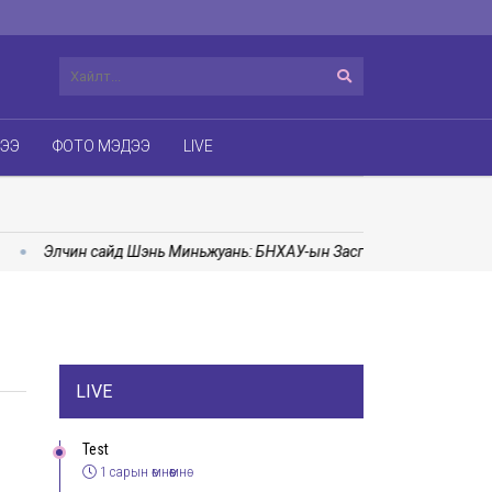
ДЭЭ
ФОТО МЭДЭЭ
LIVE
Элчин сайд Шэнь Миньжуань: БНХАУ-ын Засгийн газраас Монгол
LIVE
Test
1 сарын өмнөөмнө