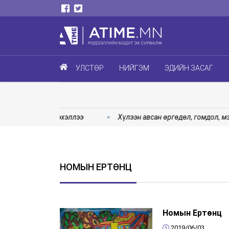
УЛСТӨР
НИЙГЭМ
ЭДИЙН ЗАСАГ
улан” ажиллаж эхэллээ
Хүлээн авсан өргөдөл, гомдол, мэд
НОМЫН ЕРТӨНЦ
Номын Ертөнц
2019/06/03