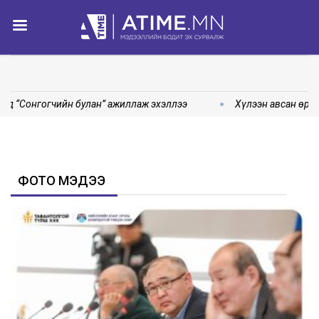
д “Сонгогчийн булан” ажиллаж эхэллээ
Хүлээн авсан өргө
ФОТО МЭДЭЭ