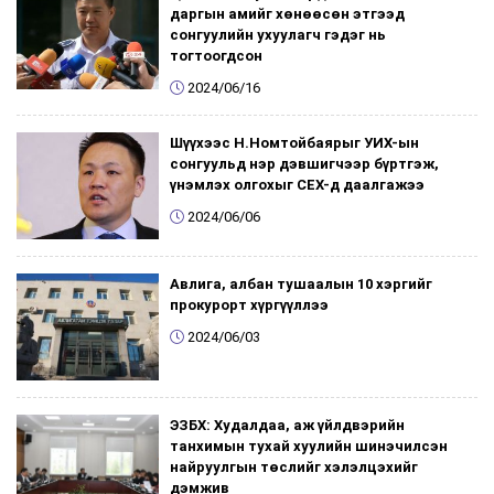
даргын амийг хөнөөсөн этгээд
сонгуулийн ухуулагч гэдэг нь
тогтоогдсон
2024/06/16
Шүүхээс Н.Номтойбаярыг УИХ-ын
сонгуульд нэр дэвшигчээр бүртгэж,
үнэмлэх олгохыг СЕХ-д даалгажээ
2024/06/06
Авлига, албан тушаалын 10 хэргийг
прокурорт хүргүүллээ
2024/06/03
ЭЗБХ: Худалдаа, аж үйлдвэрийн
танхимын тухай хуулийн шинэчилсэн
найруулгын төслийг хэлэлцэхийг
дэмжив