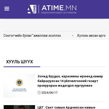
 “Сонгогчийн булан” ажиллаж эхэллээ
Хүлээн авсан өргөдө
ХУУЛЬ ШҮҮХ
Зочид буудал, караокены өрөөнд камер
байршуулсан 14 үйлчилгээний газарт
прокурорын мэдэгдэл хүргүүлжээ
2024/06/17
ЦЕГ: Сант сумын Ардчилсан намын