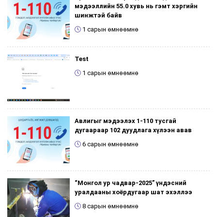
мэдээллийн 55.0 хувь нь гэмт хэргийн
шинжтэй байв
1 сарын өмнөөмнө
Test
1 сарын өмнөөмнө
Авлигыг мэдээлэх 1-110 тусгай
дугаараар 102 дуудлага хүлээн авав
6 сарын өмнөөмнө
“Монгол ур чадвар-2025” үндэсний
уралдааны хоёрдугаар шат эхэллээ
8 сарын өмнөөмнө