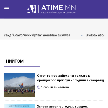
 санд “Сонгогчийн булан” ажиллаж эхэллээ
Хүлээн авсан 
НИЙГЭМ
Отгонтэнгэр хайрханы тахилгад
оролцохоор ирж буй иргэдийн анхааралд
1 сарын өмнөөмнө
Хүлээн авсан өргөдөл, гомдол,