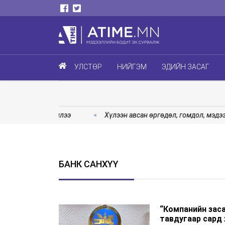
УЛСТӨР
НИЙГЭМ
ЭДИЙН ЗАСАГ
” ажиллаж эхэллээ
Хүлээн авсан өргөдөл, гомдол, мэдээлл
БАНК САНХҮҮ
“Компанийн зас
тавдугаар сард 