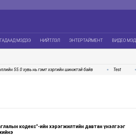
ГАДААД МЭДЭЭ
НИЙТЛЭЛ
ЭНТЕРТАЙМЕНТ
ВИДЕО МЭ
ийн 55.0 хувь нь гэмт хэргийн шинжтэй байв
Test
аглалын кодекс"-ийн хэрэгжилтийн давтан үнэлгээг
хийнэ