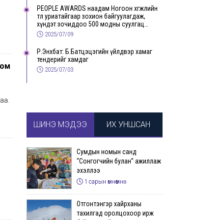
PEOPLE AWARDS наадам Ногоон хөгжлийн
төлөө уриатайгаар зохион байгуулагдаж,
хүндэт зочиддоо 500 модны суулгац
бэлэглэлээ
2025/07/09
Р.Энхбат: Б.Батцэцэгийн үйлдвэр хамаг
тендерийг хамдаг
цом
2025/07/03
аа.
ШИНЭ МЭДЭЭ
ИХ УНШСАН
Сумдын номын санд
“Сонгогчийн булан” ажиллаж
эхэллээ
1 сарын өмнөөмнө
Отгонтэнгэр хайрханы
тахилгад оролцохоор ирж