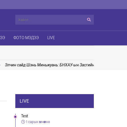
ДЭЭ
ФОТО МЭДЭЭ
LIVE
Элчин сайд Шэнь Миньжуань: БНХАУ-ын Засгийн газраас Монгол Ул
LIVE
Test
1 сарын өмнөөмнө