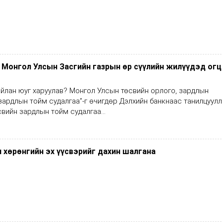
Монгол Улсын Засгийн газрын өр сүүлийн жилүүдэд ог
йлан юуг харуулав? Монгол Улсын төсвийн орлого, зардлын
зардлын тойм судалгаа”-г өчигдөр Дэлхийн банкнаас танилцуулл
вийн зардлын тойм судалгаа...
 хөрөнгийн эх үүсвэрийг дахин шалгана