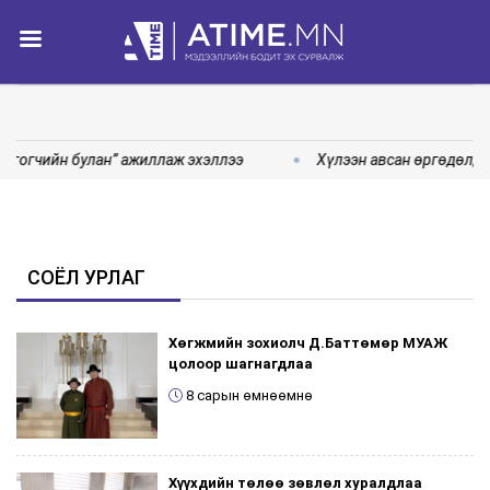
нгогчийн булан” ажиллаж эхэллээ
Хүлээн авсан өргөдөл, г
СОЁЛ УРЛАГ
Хөгжмийн зохиолч Д.Баттөмөр МУАЖ
цолоор шагнагдлаа
8 сарын өмнөөмнө
Хүүхдийн төлөө зөвлөл хуралдлаа