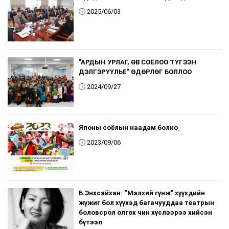
2025/06/03
"АРДЫН УРЛАГ, ӨВ СОЁЛОО ТҮГЭЭН
ДЭЛГЭРҮҮЛЬЕ" ӨДӨРЛӨГ БОЛЛОО
2024/09/27
Японы соёлын наадам болно
2023/09/06
Б.Энхсайхан: “Мэлхий гүнж” хүүхдийн
жүжиг бол хүүхэд багачууддаа театрын
боловсрол олгох чин хүслээрээ хийсэн
бүтээл