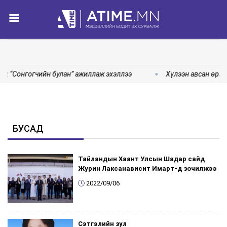
д “Сонгогчийн булан” ажиллаж эхэллээ
Хүлээн авсан өргө
БУСАД
Тайландын Хаант Улсын Шадар сайд
Журин Лаксанависит Имарт-д зочилжээ
2022/09/06
Сэтгэлийн зул