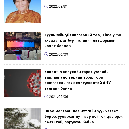
2022/08/31
Хууль зүйн үйлчилгээний төв, Timely.mn
ухаалаг цаг бүртгэлийн платформын
нээлт боллоо
2022/06/09
Ковид-19 вирусийн гарал үүслийн
тайланг улс төрийн зорилгоор
ашигласан гэх эсэргүүцэлтэй АНУ
тулгарч байна
2021/09/06
Өнөө маргаашдаа нутгийн зүүн хагаст
бороо, уулархаг нутгаар нойтон цас орж,
салхитай, сэрүүхэн байна