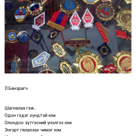
Л.Банзрагч
Шагналаа гэж...
Одон гэдэг хүндтэй юм
Олондоо зүтгэсний үнэлгээ юм
Энгэрт гялалзах чимэг юм