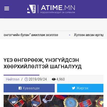
Сонгогчийн булан” ажиллаж эхэллээ
Хүлээн авсан өргөдөл
ҮЕЭ ӨНГӨРӨӨЖ, ҮНЭГҮЙДСЭН
ХӨӨРХИЙЛӨЛТЭЙ ШАГНАЛУУД
Нийтлэл
/
2019/09/24
4,960
Хуваалцах
Жиргэх