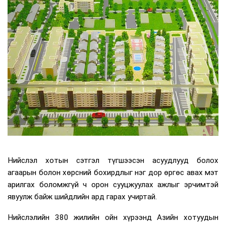
Нийслэл хотын сэтгэл түгшээсэн асуудлууд болох
агаарын болон хөрсний бохирдлыг нэг дор өргөс авах мэт
арилгах боломжгүй ч орон сууцжуулах ажлыг эрчимтэй
явуулж байж шийдлийн ард гарах учиртай.
Нийслэлийн 380 жилийн ойн хүрээнд Азийн хотуудын