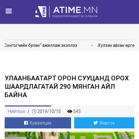
“Сонгогчийн булан” ажиллаж эхэллээ
Хүлээн авсан өргөдө
УЛААНБААТАРТ ОРОН СУУЦАНД ОРОХ
ШААРДЛАГАТАЙ 290 МЯНГАН АЙЛ
БАЙНА
Нийтлэл
/
2019/10/15
543
Хуваалцах
Жиргэх