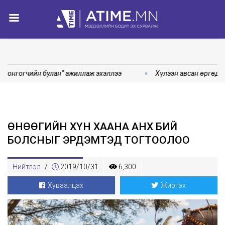
Сонгогчийн булан” ажиллаж эхэллээ
Хүлээн авсан өргөдөл
ӨНӨӨГИЙН ХҮН ХААНА АНХ БИЙ
БОЛСНЫГ ЭРДЭМТЭД ТОГТООЛОО
Нийтлэл
/
2019/10/31
6,300
Хуваалцах
Жиргэх