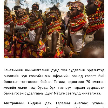
Генетикийн шинжилгээний дүнд хүн судлалын эрдэмтэд
өнөөгийн хүн хамгийн анх Африкийн өмнөд хэсэгт бий
болсныг тогтоосон байна. Тэгээд одоогоос 70 мянган
жилийн өмнө тэд бусад бүх тив рүү тархан суурьшсан
байна гэсэн судалгааны дүнг Nature сэтгүүлд нийтэлжээ.
Австралийн Сидней дэх Гарваны Анагаах ухааны