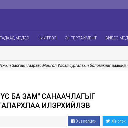
ГАДААД МЭДЭЭ
НИЙТЛЭЛ
ЭНТЕРТАЙМЕНТ
ВИДЕО МЭ
 Засгийн газраас Монгол Улсад сургалтын боломжийг цаашид нэмэ
ҮС БА ЗАМ" САНААЧЛАГЫГ
ТАЛАРХЛАА ИЛЭРХИЙЛЭВ
Хуваалцах
Жиргэх