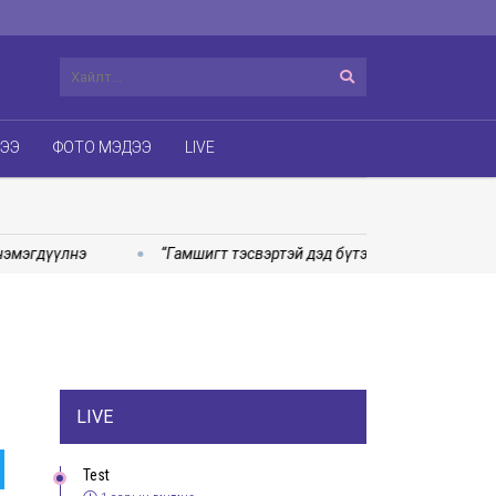
ДЭЭ
ФОТО МЭДЭЭ
LIVE
гдүүлнэ
“Гамшигт тэсвэртэй дэд бүтэц” олон улсын эрдэм 
LIVE
Test