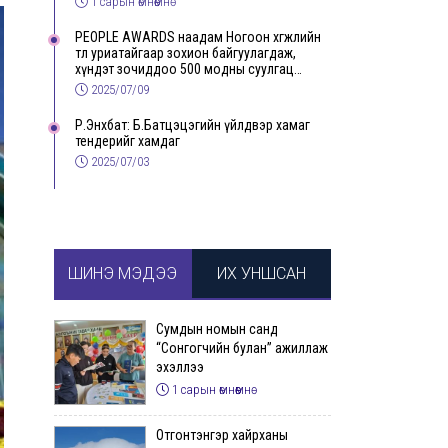
1 сарын өмнөөмнө
PEOPLE AWARDS наадам Ногоон хөгжлийн
төлөө уриатайгаар зохион байгуулагдаж,
хүндэт зочиддоо 500 модны суулгац
бэлэглэлээ
2025/07/09
Р.Энхбат: Б.Батцэцэгийн үйлдвэр хамаг
тендерийг хамдаг
2025/07/03
ШИНЭ МЭДЭЭ
ИХ УНШСАН
Сумдын номын санд
“Сонгогчийн булан” ажиллаж
эхэллээ
1 сарын өмнөөмнө
Отгонтэнгэр хайрханы