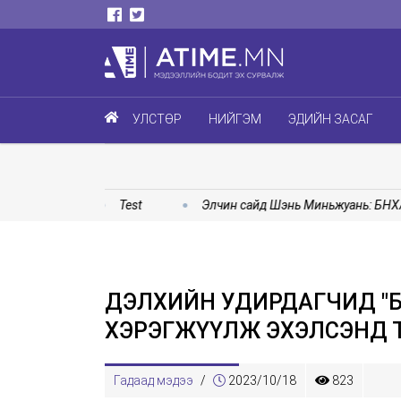
УЛСТӨР
НИЙГЭМ
ЭДИЙН ЗАСАГ
 байв
Test
Элчин сайд Шэнь Миньжуань: БНХАУ-ын
ДЭЛХИЙН УДИРДАГЧИД "Б
ХЭРЭГЖҮҮЛЖ ЭХЭЛСЭНД 
Гадаад мэдээ
/
2023/10/18
823