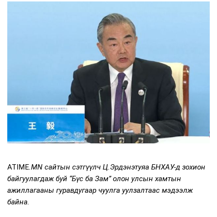
ATIME
.MN сайтын сэтгүүлч Ц.Эрдэнэтуяа БНХАУ-д зохион
байгуулагдаж буй “Бүс ба Зам” олон улсын хамтын
ажиллагааны гуравдугаар чуулга уулзалтаас мэдээлж
байна.