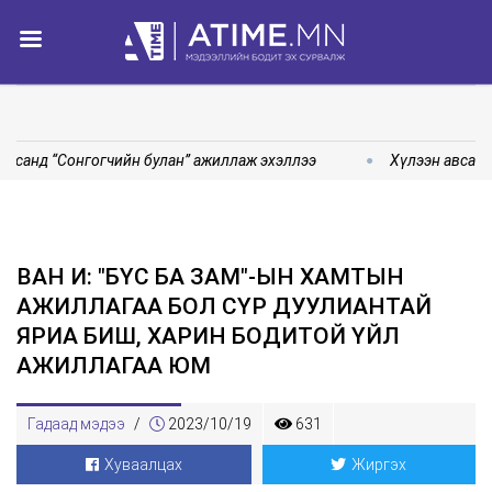
 санд “Сонгогчийн булан” ажиллаж эхэллээ
Хүлээн авсан 
ВАН И: "БҮС БА ЗАМ"-ЫН ХАМТЫН
АЖИЛЛАГАА БОЛ СҮР ДУУЛИАНТАЙ
ЯРИА БИШ, ХАРИН БОДИТОЙ ҮЙЛ
АЖИЛЛАГАА ЮМ
Гадаад мэдээ
/
2023/10/19
631
Хуваалцах
Жиргэх