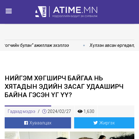
нгогчийн булан” ажиллаж эхэллээ
Хүлээн авсан өргөдөл, г
НИЙГЭМ ХӨГШИРЧ БАЙГАА НЬ
ХЯТАДЫН ЭДИЙН ЗАСАГ УДААШИРЧ
БАЙНА ГЭСЭН ҮГ ҮҮ?
Гадаад мэдээ
/
2024/02/27
1,630
Хуваалцах
Жиргэх