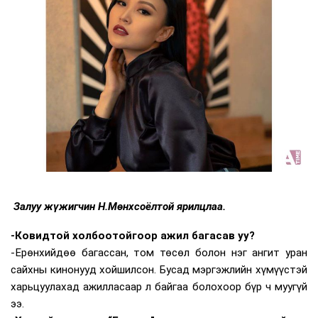
Залуу жүжигчин Н.Мөнхсоёлтой ярилцлаа.
-Ковидтой холбоотойгоор ажил багасав уу?
-Ерөнхийдөө багассан, том төсөл болон нэг ангит уран
сайхны кинонууд хойшилсон. Бусад мэргэжлийн хүмүүстэй
харьцуулахад ажилласаар л байгаа болохоор бүр ч муугүй
ээ.