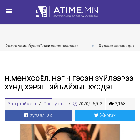
“Сонгогчийн булан” ажиллаж эхэллээ
Хүлээн авсан өргөдө
Н.МӨНХСОЁЛ: НЭГ Ч ГЭСЭН ЗҮЙЛЭЭРЭЭ
ХҮНД ХЭРЭГТЭЙ БАЙХЫГ ХҮСДЭГ
Энтертаймент
/
Соёл урлаг
/
2020/06/02
3,163
Хуваалцах
Жиргэх