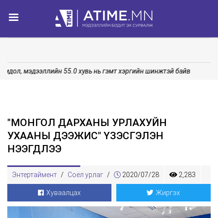
омдол, мэдээллийн 55.0 хувь нь гэмт хэргийн шинжтэй байв
"МОНГОЛ ДАРХАНЫ УРЛАХУЙН
УХААНЫ ДЭЭЖИС" ҮЗЭСГЭЛЭН
НЭЭГДЛЭЭ
Энтертаймент
/
Соёл урлаг
/
2020/07/28
2,283
Хуваалцах
Жиргэх