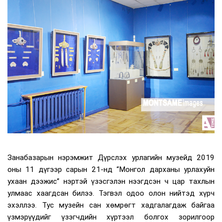
Занабазарын нэрэмжит Дүрслэх урлагийн музейд 2019
оны 11 дүгээр сарын 21-нд “Монгол дарханы урлахуйн
ухаан дээжис” нэртэй үзэсгэлэн нээгдсэн ч цар тахлын
улмаас хаагдсан билээ. Тэгвэл одоо олон нийтэд хүрч
эхэллээ. Тус музейн сан хөмрөгт хадгалагдаж байгаа
үзмэрүүдийг үзэгчдийн хүртээл болгох зорилгоор