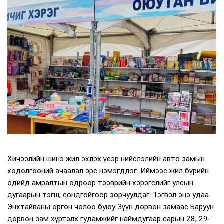
Хичээлийн шинэ жил эхлэх үеэр нийслэлийн авто замын
хөдөлгөөний ачаалал эрс нэмэгддэг. Иймээс жил бүрийн
өдийд амралтын өдрөөр тээврийн хэрэгслийг улсын
дугаарын тэгш, сондгойгоор зорчуулдаг. Тэгвэл энэ удаа
Энхтайваны өргөн чөлөө буюу Зүүн дөрвөн замаас Баруун
дөрвөн зам хүртэлх гудамжийг наймдугаар сарын 28, 29-