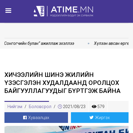
“Сонгогчийн булан” ажиллаж эхэллээ
Хүлээн авсан өргөдө
ХИЧЭЭЛИЙН ШИНЭ ЖИЛИЙН
ҮЗЭСГЭЛЭН ХУДАЛДААНД ОРОЛЦОХ
БАЙГУУЛЛАГУУДЫГ БҮРТГЭЖ БАЙНА
Нийгэм
/
Боловсрол
/
2021/08/23
579
Хуваалцах
Жиргэх