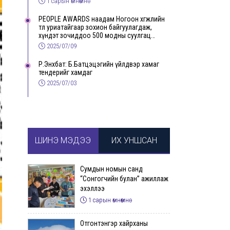
1 сарын өмнөөмнө
PEOPLE AWARDS наадам Ногоон хөгжлийн
төлөө уриатайгаар зохион байгуулагдаж,
хүндэт зочиддоо 500 модны суулгац
бэлэглэлээ
2025/07/09
Р.Энхбат: Б.Батцэцэгийн үйлдвэр хамаг
тендерийг хамдаг
2025/07/03
ШИНЭ МЭДЭЭ
ИХ УНШСАН
Сумдын номын санд
“Сонгогчийн булан” ажиллаж
эхэллээ
1 сарын өмнөөмнө
Отгонтэнгэр хайрханы