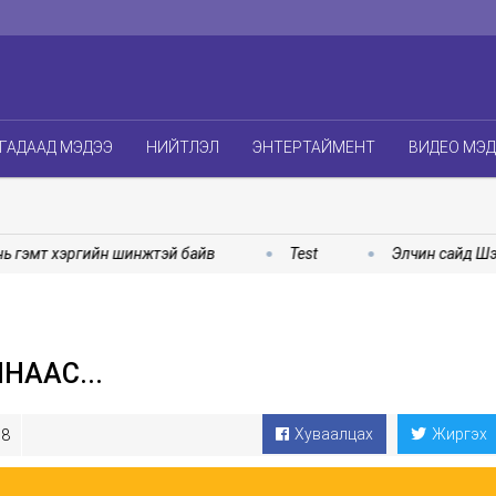
ГАДААД МЭДЭЭ
НИЙТЛЭЛ
ЭНТЕРТАЙМЕНТ
ВИДЕО МЭ
гэмт хэргийн шинжтэй байв
Test
Элчин сайд Шэнь 
НААС...
Хуваалцах
Жиргэх
8