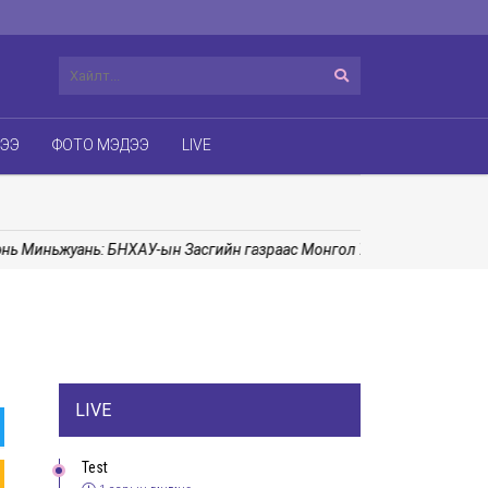
ДЭЭ
ФОТО МЭДЭЭ
LIVE
Миньжуань: БНХАУ-ын Засгийн газраас Монгол Улсад сургалтын бол
LIVE
Test