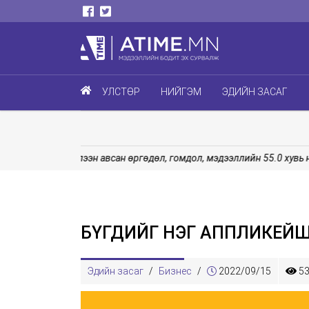
УЛСТӨР
НИЙГЭМ
ЭДИЙН ЗАСАГ
э
Хүлээн авсан өргөдөл, гомдол, мэдээллийн 55.0 хувь нь 
БҮГДИЙГ НЭГ АППЛИКЕЙШ
Эдийн засаг
/
Бизнес
/
2022/09/15
53