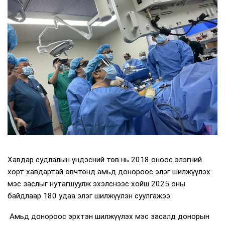
Хавдар судлалын үндэсний төв нь 2018 оноос элэгний
хорт хавдартай өвчтөнд амьд донороос элэг шилжүүлэх
мэс заслыг нутагшуулж эхэлснээс хойш 2025 оны
байдлаар 180 удаа элэг шилжүүлэн суулгажээ.
Амьд донороос эрхтэн шилжүүлэх мэс засалд донорын