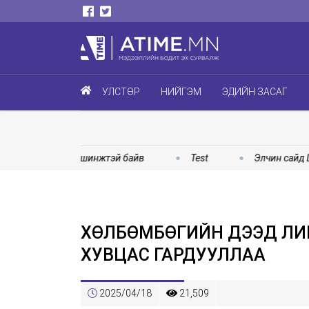
УЛСТӨР
НИЙГЭМ
ЭДИЙН ЗАСАГ
 гэмт хэргийн шинжтэй байв
Test
Элчин сайд Шэнь
ХӨЛБӨМБӨГИЙН ДЭЭД ЛИГ
ХУВЦАС ГАРДУУЛЛАА
2025/04/18
21,509