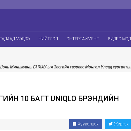
ГАДААД МЭДЭЭ
НИЙТЛЭЛ
ЭНТЕРТАЙМЕНТ
ВИДЕО МЭ
 Миньжуань: БНХАУ-ын Засгийн газраас Монгол Улсад сургалтын бо
ИЙН 10 БАГТ UNIQLO БРЭНДИЙН
Хуваалцах
Жиргэх