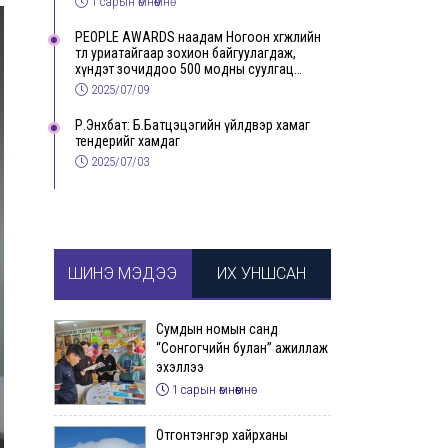
1 сарын өмнөөмнө
PEOPLE AWARDS наадам Ногоон хөгжлийн
төлөө уриатайгаар зохион байгуулагдаж,
хүндэт зочиддоо 500 модны суулгац
бэлэглэлээ
2025/07/09
Р.Энхбат: Б.Батцэцэгийн үйлдвэр хамаг
тендерийг хамдаг
2025/07/03
ШИНЭ МЭДЭЭ
ИХ УНШСАН
Сумдын номын санд
“Сонгогчийн булан” ажиллаж
эхэллээ
1 сарын өмнөөмнө
Отгонтэнгэр хайрханы