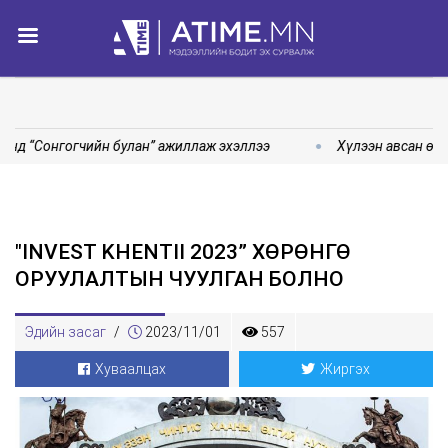
нд “Сонгогчийн булан” ажиллаж эхэллээ
Хүлээн авсан өрг
"INVEST KHENTII 2023” ХӨРӨНГӨ
ОРУУЛАЛТЫН ЧУУЛГАН БОЛНО
Эдийн засаг
/
2023/11/01
557
Хуваалцах
Жиргэх