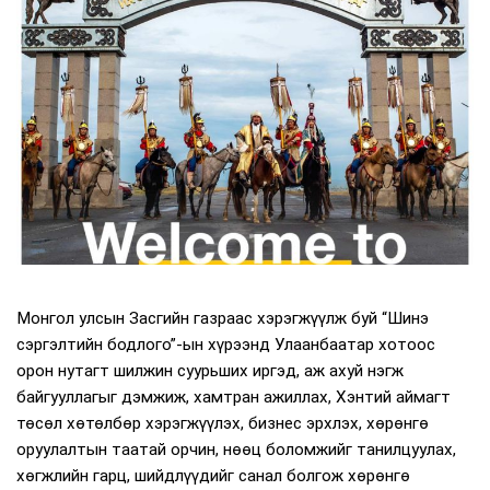
Монгол улсын Засгийн газраас хэрэгжүүлж буй “Шинэ
сэргэлтийн бодлого”-ын хүрээнд Улаанбаатар хотоос
орон нутагт шилжин суурьших иргэд, аж ахуй нэгж
байгууллагыг дэмжиж, хамтран ажиллах, Хэнтий аймагт
төсөл хөтөлбөр хэрэгжүүлэх, бизнес эрхлэх, хөрөнгө
оруулалтын таатай орчин, нөөц боломжийг танилцуулах,
хөгжлийн гарц, шийдлүүдийг санал болгож хөрөнгө