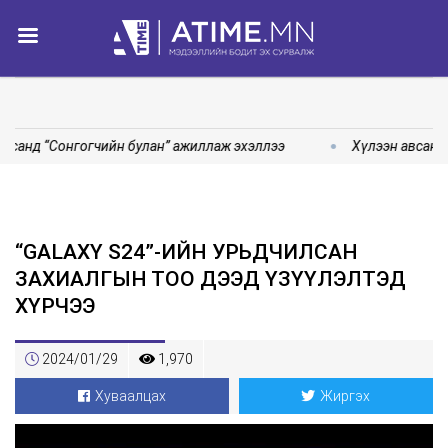
санд “Сонгогчийн булан” ажиллаж эхэллээ
Хүлээн авсан ө
“GALAXY S24”-ИЙН УРЬДЧИЛСАН
ЗАХИАЛГЫН ТОО ДЭЭД ҮЗҮҮЛЭЛТЭД
ХҮРЧЭЭ
2024/01/29
1,970
Хуваалцах
Жиргэх