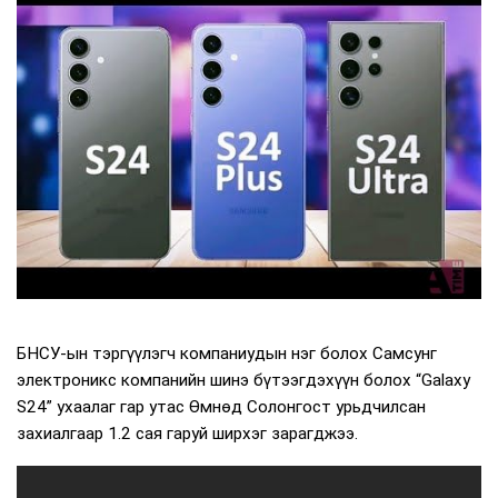
БНСУ-ын тэргүүлэгч компаниудын нэг болох Самсунг
электроникс компанийн шинэ бүтээгдэхүүн болох “Galaxy
S24” ухаалаг гар утас Өмнөд Солонгост урьдчилсан
захиалгаар 1.2 сая гаруй ширхэг зарагджээ.