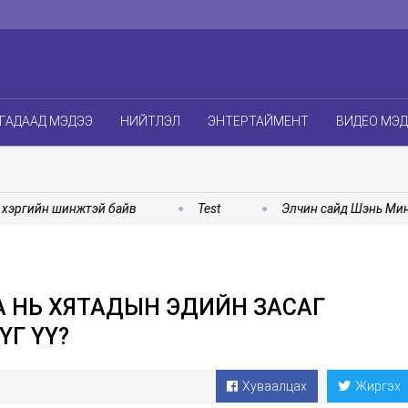
ГАДААД МЭДЭЭ
НИЙТЛЭЛ
ЭНТЕРТАЙМЕНТ
ВИДЕО МЭ
ргийн шинжтэй байв
Test
Элчин сайд Шэнь Миньжуа
 НЬ ХЯТАДЫН ЭДИЙН ЗАСАГ
ҮГ ҮҮ?
Хуваалцах
Жиргэх