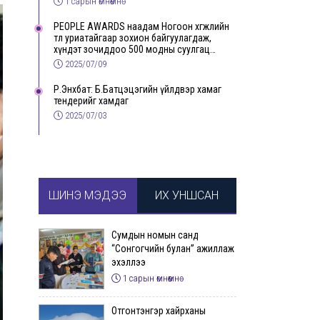
1 сарын өмнөөмнө
PEOPLE AWARDS наадам Ногоон хөгжлийн
төлөө уриатайгаар зохион байгуулагдаж,
хүндэт зочиддоо 500 модны суулгац
бэлэглэлээ
2025/07/09
Р.Энхбат: Б.Батцэцэгийн үйлдвэр хамаг
тендерийг хамдаг
2025/07/03
ШИНЭ МЭДЭЭ
ИХ УНШСАН
Сумдын номын санд
“Сонгогчийн булан” ажиллаж
эхэллээ
1 сарын өмнөөмнө
Отгонтэнгэр хайрханы