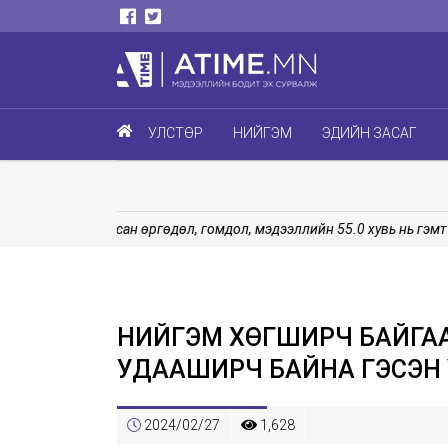
УЛСТӨР
НИЙГЭМ
ЭДИЙН ЗАСАГ
Хүлээн авсан өргөдөл, гомдол, мэдээллийн 55.0 хувь нь гэмт хэ
НИЙГЭМ ХӨГШИРЧ БАЙГАА
УДААШИРЧ БАЙНА ГЭСЭН 
2024/02/27
1,628