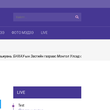
ДЭЭ
ФОТО МЭДЭЭ
LIVE
нь: БНХАУ-ын Засгийн газраас Монгол Улсад сургалтын боломжийг 
LIVE
Test