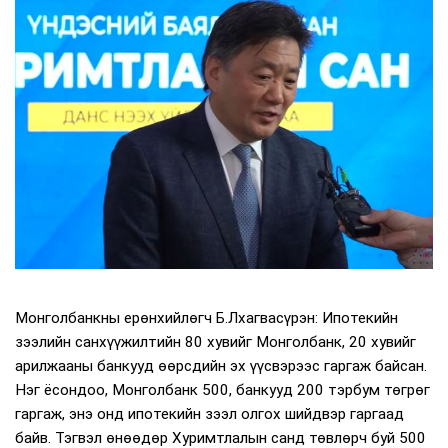
Монголбанкны ерөнхийлөгч Б.Лхагвасүрэн: Ипотекийн
зээлийн санхүүжилтийн 80 хувийг Монголбанк, 20 хувийг
арилжааны банкууд өөрсдийн эх үүсвэрээс гаргаж байсан.
Нэг ёсондоо, Монголбанк 500, банкууд 200 тэрбум төгрөг
гаргаж, энэ онд ипотекийн зээл олгох шийдвэр гаргаад
байв. Тэгвэл өнөөдөр Хуримтлалын санд төвлөрч буй 500