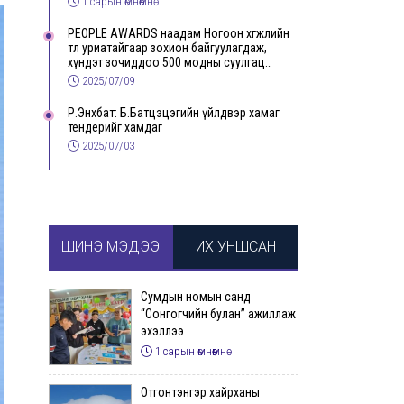
1 сарын өмнөөмнө
PEOPLE AWARDS наадам Ногоон хөгжлийн
төлөө уриатайгаар зохион байгуулагдаж,
хүндэт зочиддоо 500 модны суулгац
бэлэглэлээ
2025/07/09
Р.Энхбат: Б.Батцэцэгийн үйлдвэр хамаг
тендерийг хамдаг
2025/07/03
ШИНЭ МЭДЭЭ
ИХ УНШСАН
Сумдын номын санд
“Сонгогчийн булан” ажиллаж
эхэллээ
1 сарын өмнөөмнө
Отгонтэнгэр хайрханы