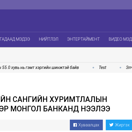
ГАДААД МЭДЭЭ
НИЙТЛЭЛ
ЭНТЕРТАЙМЕНТ
ВИДЕО МЭ
0 хувь нь гэмт хэргийн шинжтэй байв
Test
Элчин с
ИЙН САНГИЙН ХУРИМТЛАЛЫН
ӨР МОНГОЛ БАНКАНД НЭЭЛЭЭ
Хуваалцах
Жиргэх