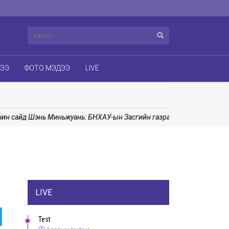
ДЭЭ
ФОТО МЭДЭЭ
LIVE
айд Шэнь Миньжуань: БНХАУ-ын Засгийн газраас Монгол Улсад сур
LIVE
Test