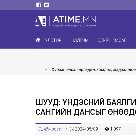
УЛСТӨР
НИЙГЭМ
ЭДИЙН ЗАСАГ
аж эхэллээ
Хүлээн авсан өргөдөл, гомдол, мэдээллийн 55.
ШУУД: ҮНДЭСНИЙ БАЯЛГ
САНГИЙН ДАНСЫГ ӨНӨӨД
Эдийн засаг
/
2024/05/09
1,097