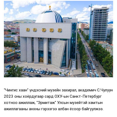
"Чингис хаан" үндэсний музейн захирал, академич С.Чулуун
2023 оны хоёрдугаар сард ОХУ-ын Санкт-Петербург
хотноо ажиллаж, "Эрмитаж" Улсын музейтэй хамтын
ажиллагааны анхны гэрээгээ албан ёсоор байгуулжээ.