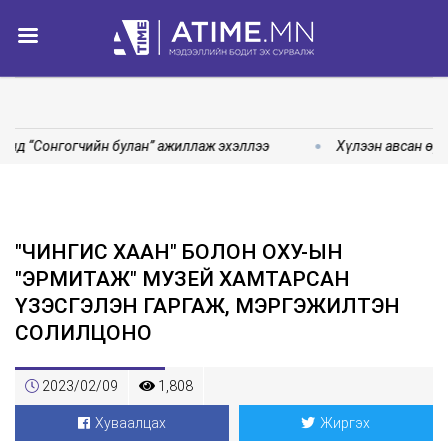
нд “Сонгогчийн булан” ажиллаж эхэллээ
Хүлээн авсан өрг
"ЧИНГИС ХААН" БОЛОН ОХУ-ЫН
"ЭРМИТАЖ" МУЗЕЙ ХАМТАРСАН
ҮЗЭСГЭЛЭН ГАРГАЖ, МЭРГЭЖИЛТЭН
СОЛИЛЦОНО
2023/02/09
1,808
Хуваалцах
Жиргэх