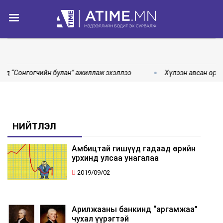
нд “Сонгогчийн булан” ажиллаж эхэллээ
Хүлээн авсан өргө
НИЙТЛЭЛ
Амбицтай гишүүд гадаад өрийн
урхинд улсаа унагалаа
2019/09/02
Арилжааны банкинд “аргамжаа”
чухал үүрэгтэй